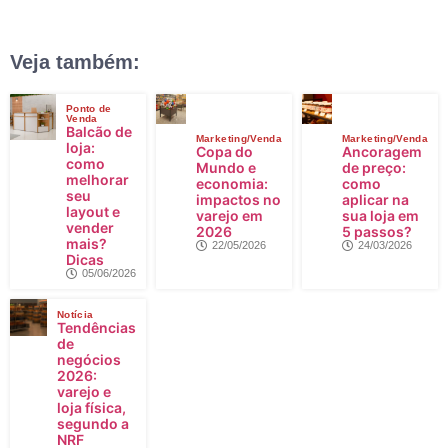
Veja também:
Ponto de
Venda
Balcão de
Marketing/Venda
Marketing/Venda
loja:
Copa do
Ancoragem
como
Mundo e
de preço:
melhorar
economia:
como
seu
impactos no
aplicar na
layout e
varejo em
sua loja em
vender
2026
5 passos?
mais?
22/05/2026
24/03/2026
Dicas
05/06/2026
Notícia
Tendências
de
negócios
2026:
varejo e
loja física,
segundo a
NRF