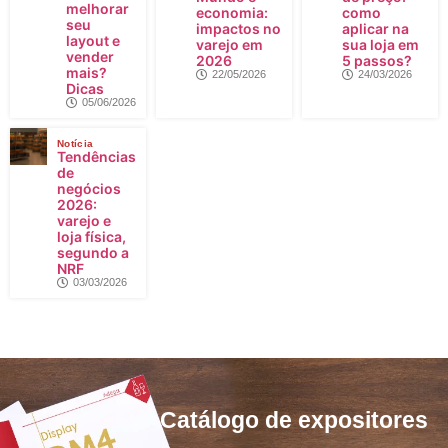
melhorar
economia:
como
seu
impactos no
aplicar na
layout e
varejo em
sua loja em
vender
2026
5 passos?
mais?
22/05/2026
24/03/2026
Dicas
05/06/2026
Notícia
Tendências
de
negócios
2026:
varejo e
loja física,
segundo a
NRF
03/03/2026
Catálogo de
expositores