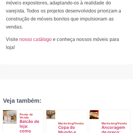
móveis expositores, adaptando-os à realidade do
varejista. Todos os projetos desenvolvidos priorizam a
construção de móveis bonitos que impulsionam as
vendas.
Visite
nosso catálogo
e conheça nossos móveis para
loja!
Veja também:
Ponto de
Venda
Balcão de
Marketing/Venda
Marketing/Venda
loja:
Copa do
Ancoragem
como
Mundo e
de preço: